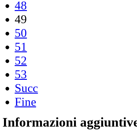
48
49
50
51
52
53
Succ
Fine
Informazioni aggiuntiv