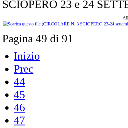
SCIOPERO 23 e 24 SET
All
Pagina 49 di 91
Inizio
Prec
44
45
46
47