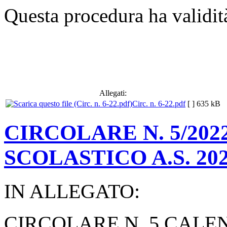
Questa procedura ha validità
Allegati:
Circ. n. 6-22.pdf
[ ]
635 kB
CIRCOLARE N. 5/202
SCOLASTICO A.S. 202
IN ALLEGATO:
CIRCOLARE N. 5 CALE