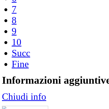
7
8
9
10
Succ
Fine
Informazioni aggiuntiv
Chiudi info