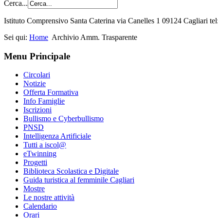
Cerca...
Istituto Comprensivo Santa Caterina via Canelles 1 09124 Cagliari t
Sei qui:
Home
Archivio Amm. Trasparente
Menu Principale
Circolari
Notizie
Offerta Formativa
Info Famiglie
Iscrizioni
Bullismo e Cyberbullismo
PNSD
Intelligenza Artificiale
Tutti a iscol@
eTwinning
Progetti
Biblioteca Scolastica e Digitale
Guida turistica al femminile Cagliari
Mostre
Le nostre attività
Calendario
Orari