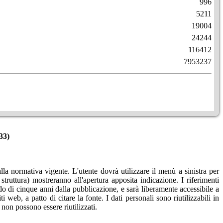
996
5211
19004
24244
116412
7953237
33)
la normativa vigente. L'utente dovrà utilizzare il menù a sinistra per
ruttura) mostreranno all'apertura apposita indicazione. I riferimenti
 di cinque anni dalla pubblicazione, e sarà liberamente accessibile a
web, a patto di citare la fonte. I dati personali sono riutilizzabili in
i non possono essere riutilizzati.