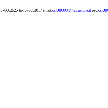
el:070662525 fax:070652017 email:
caic89300g@istruzione.it
pec:
caic89