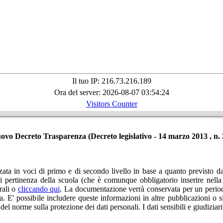
Il tuo IP: 216.73.216.189
Ora del server: 2026-08-07 03:54:24
Visitors Counter
ovo Decreto Trasparenza (Decreto legislativo - 14 marzo 2013 , n. 
ata in voci di primo e di secondo livello in base a quanto previsto dal
 pertinenza della scuola (che è comunque obbligatorio inserire nella st
rali o
cliccando qui
. La documentazione verrà conservata per un periodo
 E' possibile includere queste informazioni in altre pubblicazioni o siti 
 del norme sulla protezione dei dati personali. I dati sensibili e giudiziar