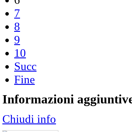
7
8
9
10
Succ
Fine
Informazioni aggiuntiv
Chiudi info