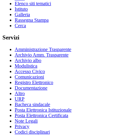
Elenco siti tematici
Istituto
Galleria
Rassegna Stampa
Cerca
Servizi
Amministrazione Trasparente
Archivio Amm. Trasparente
Archivio albo
Modulistica
Accesso Civico
Comunicazioni
Registro Elettronico
Documentazione
Altro
URP
Bacheca sindacale
Posta Elettronica Istituzionale
Posta Elettronica Certificata
Note Legali
Privacy
Codici disciplinari