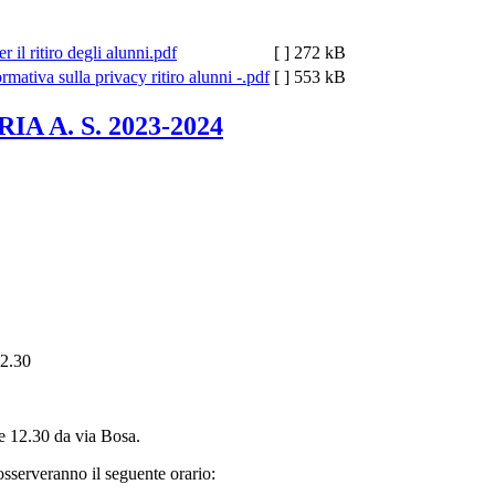
 il ritiro degli alunni.pdf
[ ]
272 kB
rmativa sulla privacy ritiro alunni -.pdf
[ ]
553 kB
A A. S. 2023-2024
12.30
re 12.30 da via Bosa.
 osserveranno il seguente orario: