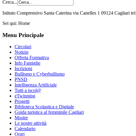
Cerca...
Istituto Comprensivo Santa Caterina via Canelles 1 09124 Cagliari t
Sei qui:
Home
Menu Principale
Circolari
Notizie
Offerta Formativa
Info Famiglie
Iscrizioni
Bullismo e Cyberbullismo
PNSD
Intelligenza Artificiale
Tutti a iscol@
eTwinning
Progetti
Biblioteca Scolastica e Digitale
Guida turistica al femminile Cagliari
Mostre
Le nostre attività
Calendario
Orari