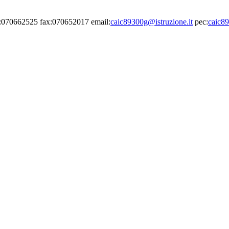
el:070662525 fax:070652017 email:
caic89300g@istruzione.it
pec:
caic89