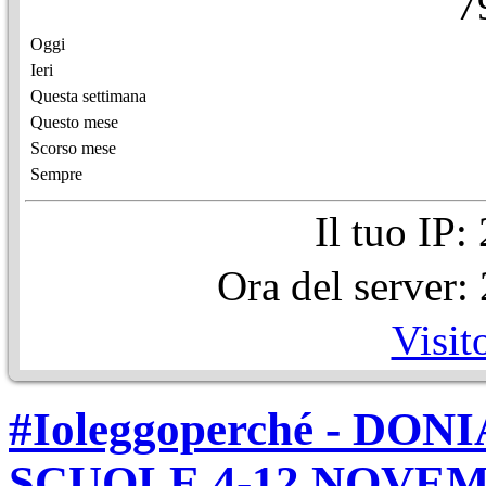
7
Oggi
Ieri
Questa settimana
Questo mese
Scorso mese
Sempre
Il tuo IP
Ora del server
Visit
#Ioleggoperché - D
SCUOLE 4-12 NOVEM