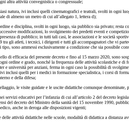
ogni altra attività convegnistica o congressuale;
asi natura, ivi inclusi quelli cinematografici e teatrali, svolti in ogni 
ale di almeno un metro di cui all’allegato 1, lettera d);
dine e disciplina, svolti in ogni luogo, sia pubblico sia privato; resta 
uccessive modificazioni, lo svolgimento dei predetti eventi e competizioni
 presenza di pubblico; in tutti tali casi, le associazioni e le società spo
ra gli atleti, i tecnici, i dirigenti e tutti gli accompagnatori che vi part
gni tipo, sono ammessi esclusivamente a condizione che sia possibile consen
o di efficacia del presente decreto e fino al 15 marzo 2020, sono sospesi 
di ogni ordine e grado, nonché la frequenza delle attività scolastiche e di
r e università per anziani, ferma in ogni caso la possibilità di svolgimen
ivi inclusi quelli per i medici in formazione specialistica, i corsi di form
nterno e della difesa;
llaggio, le visite guidate e le uscite didattiche comunque denominate, p
servizi educativi per l’infanzia di cui all’articolo 2 del decreto legisla
 sensi del decreto del Ministro della sanità del 15 novembre 1990, pubbli
edico, anche in deroga alle disposizioni vigenti;
 delle attività didattiche nelle scuole, modalità di didattica a distanza 