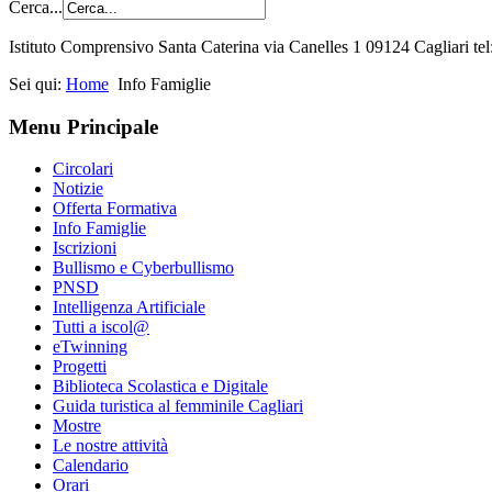
Cerca...
Istituto Comprensivo Santa Caterina via Canelles 1 09124 Cagliari t
Sei qui:
Home
Info Famiglie
Menu Principale
Circolari
Notizie
Offerta Formativa
Info Famiglie
Iscrizioni
Bullismo e Cyberbullismo
PNSD
Intelligenza Artificiale
Tutti a iscol@
eTwinning
Progetti
Biblioteca Scolastica e Digitale
Guida turistica al femminile Cagliari
Mostre
Le nostre attività
Calendario
Orari