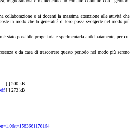
tanza, migliorandola e mantenendo un contatto continuo con i genitori,
ma collaborazione e ai docenti la massima attenzione alle attività che
isposte in modo che la generalità di loro possa svolgerle nel modo più
n è stato possibile progettarla e sperimentarla anticipatamente, per cui
presenza e da casa di trascorrere questo periodo nel modo più sereno
[ ]
500 kB
pdf
[ ]
273 kB
sion=1.0&t=1583661178164