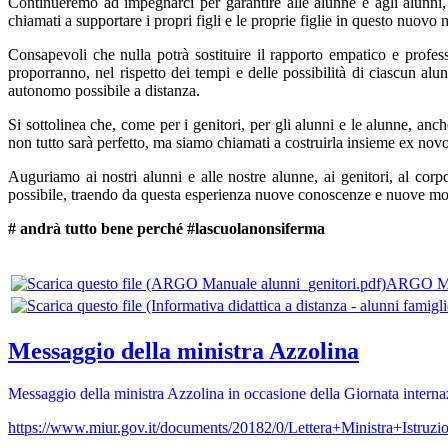
Continueremo ad impegnarci per garantire alle alunne e agli alunni, a
chiamati a supportare i propri figli e le proprie figlie in questo nuov
Consapevoli che nulla potrà sostituire il rapporto empatico e profess
proporranno, nel rispetto dei tempi e delle possibilità di ciascun al
autonomo possibile a distanza.
Si sottolinea che, come per i genitori, per gli alunni e le alunne, anc
non tutto sarà perfetto, ma siamo chiamati a costruirla insieme ex novo
Auguriamo ai nostri alunni e alle nostre alunne, ai genitori, al co
possibile, traendo da questa esperienza nuove conoscenze e nuove mo
# andrà tutto bene perché #lascuolanonsiferma
ARGO Man
Messaggio della ministra Azzolina
Messaggio della ministra Azzolina in occasione della Giornata internaz
https://www.miur.gov.it/documents/20182/0/Lettera+Ministra+Ist