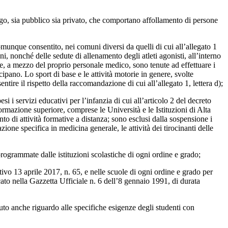
luogo, sia pubblico sia privato, che comportano affollamento di persone
comunque consentito, nei comuni diversi da quelli di cui all’allegato 1
, nonché delle sedute di allenamento degli atleti agonisti, all’interno
rtive, a mezzo del proprio personale medico, sono tenute ad effettuare i
ecipano. Lo sport di base e le attività motorie in genere, svolte
tire il rispetto della raccomandazione di cui all’allegato 1, lettera d);
i servizi educativi per l’infanzia di cui all’articolo 2 del decreto
 formazione superiore, comprese le Università e le Istituzioni di Alta
to di attività formative a distanza; sono esclusi dalla sospensione i
azione specifica in medicina generale, le attività dei tirocinanti delle
rogrammate dalle istituzioni scolastiche di ogni ordine e grado;
tivo 13 aprile 2017, n. 65, e nelle scuole di ogni ordine e grado per
cato nella Gazzetta Ufficiale n. 6 dell’8 gennaio 1991, di durata
avuto anche riguardo alle specifiche esigenze degli studenti con