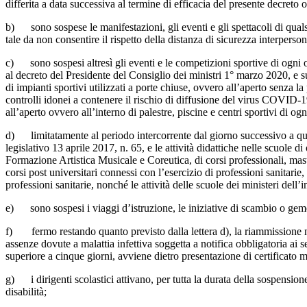
differita a data successiva al termine di efficacia del presente decreto 
b) sono sospese le manifestazioni, gli eventi e gli spettacoli di qualsi
tale da non consentire il rispetto della distanza di sicurezza interperson
c) sono sospesi altresì gli eventi e le competizioni sportive di ogni or
al decreto del Presidente del Consiglio dei ministri 1° marzo 2020, e s
di impianti sportivi utilizzati a porte chiuse, ovvero all’aperto senza la
controlli idonei a contenere il rischio di diffusione del virus COVID-19 t
all’aperto ovvero all’interno di palestre, piscine e centri sportivi di o
d) limitatamente al periodo intercorrente dal giorno successivo a quell
legislativo 13 aprile 2017, n. 65, e le attività didattiche nelle scuole 
Formazione Artistica Musicale e Coreutica, di corsi professionali, maste
corsi post universitari connessi con l’esercizio di professioni sanitarie, 
professioni sanitarie, nonché le attività delle scuole dei ministeri dell’i
e) sono sospesi i viaggi d’istruzione, le iniziative di scambio o geme
f) fermo restando quanto previsto dalla lettera d), la riammissione nei 
assenze dovute a malattia infettiva soggetta a notifica obbligatoria ai
superiore a cinque giorni, avviene dietro presentazione di certificato m
g) i dirigenti scolastici attivano, per tutta la durata della sospensione
disabilità;