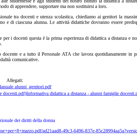
lle studentesse e agli studenti del nostro Istituto la didattica a dis
o modo di apprendere, supportare ma non sostituirsi a loro.
ionale tra docenti e utenza scolastica, chiediamo ai genitori la massi
unno e di ciascuna alunna. Le attività didattiche dovranno essere pred
he per i docenti questa è la prima esperienza di didattica a distanza e no
.
rpo docente e a tutto il Personale ATA che lavora quotidianamente in 
dalità comunicative.
Allegati:
uale alunni_genitori.pdf
Informativa didattica a distanza - alunni famiglie docenti.
ionale dei diritti della donna
ruzione+per+8+marzo.pdf/ad21aad8-49c3-6496-837e-85c28994aa5a?ver