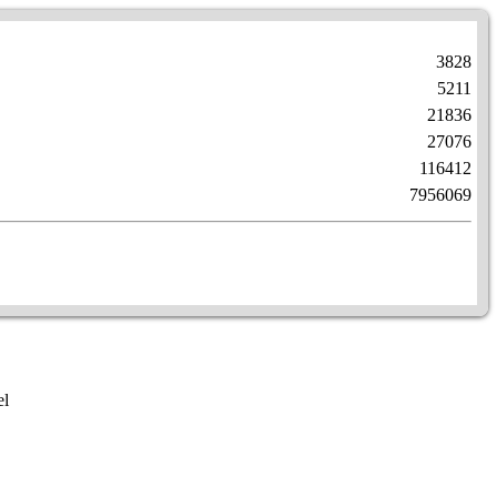
3828
5211
21836
27076
116412
7956069
el