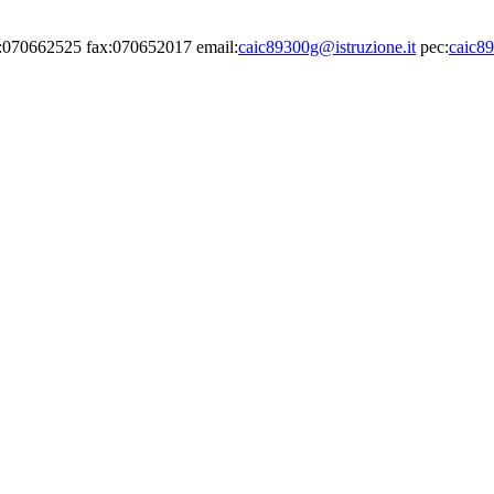
el:070662525 fax:070652017 email:
caic89300g@istruzione.it
pec:
caic89