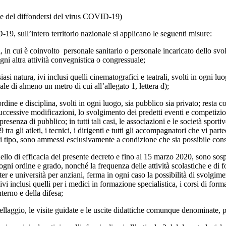
nale del diffondersi del virus COVID-19)
19, sull’intero territorio nazionale si applicano le seguenti misure:
 in cui è coinvolto personale sanitario o personale incaricato dello svolgi
ogni altra attività convegnistica o congressuale;
asi natura, ivi inclusi quelli cinematografici e teatrali, svolti in ogni 
ale di almeno un metro di cui all’allegato 1, lettera d);
dine e disciplina, svolti in ogni luogo, sia pubblico sia privato; resta 
uccessive modificazioni, lo svolgimento dei predetti eventi e competizioni
 presenza di pubblico; in tutti tali casi, le associazioni e le società spo
ra gli atleti, i tecnici, i dirigenti e tutti gli accompagnatori che vi part
gni tipo, sono ammessi esclusivamente a condizione che sia possibile consen
o di efficacia del presente decreto e fino al 15 marzo 2020, sono sospesi 
di ogni ordine e grado, nonché la frequenza delle attività scolastiche e di
r e università per anziani, ferma in ogni caso la possibilità di svolgimen
ivi inclusi quelli per i medici in formazione specialistica, i corsi di form
nterno e della difesa;
llaggio, le visite guidate e le uscite didattiche comunque denominate, p