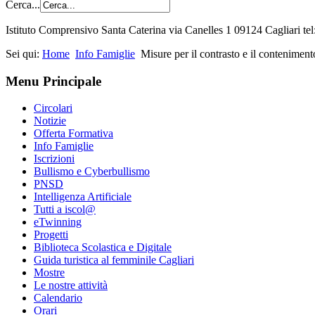
Cerca...
Istituto Comprensivo Santa Caterina via Canelles 1 09124 Cagliari t
Sei qui:
Home
Info Famiglie
Misure per il contrasto e il conteniment
Menu Principale
Circolari
Notizie
Offerta Formativa
Info Famiglie
Iscrizioni
Bullismo e Cyberbullismo
PNSD
Intelligenza Artificiale
Tutti a iscol@
eTwinning
Progetti
Biblioteca Scolastica e Digitale
Guida turistica al femminile Cagliari
Mostre
Le nostre attività
Calendario
Orari