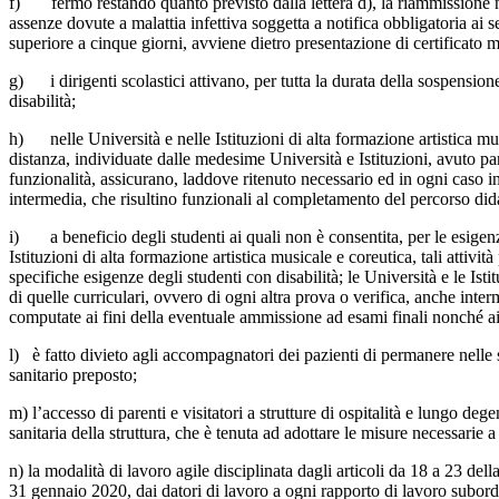
f) fermo restando quanto previsto dalla lettera d), la riammissione nei 
assenze dovute a malattia infettiva soggetta a notifica obbligatoria ai
superiore a cinque giorni, avviene dietro presentazione di certificato m
g) i dirigenti scolastici attivano, per tutta la durata della sospensione
disabilità;
h) nelle Università e nelle Istituzioni di alta formazione artistica musi
distanza, individuate dalle medesime Università e Istituzioni, avuto part
funzionalità, assicurano, laddove ritenuto necessario ed in ogni caso in
intermedia, che risultino funzionali al completamento del percorso dida
i) a beneficio degli studenti ai quali non è consentita, per le esigenze
Istituzioni di alta formazione artistica musicale e coreutica, tali attiv
specifiche esigenze degli studenti con disabilità; le Università e le Is
di quelle curriculari, ovvero di ogni altra prova o verifica, anche inte
computate ai fini della eventuale ammissione ad esami finali nonché ai f
l) è fatto divieto agli accompagnatori dei pazienti di permanere nelle
sanitario preposto;
m) l’accesso di parenti e visitatori a strutture di ospitalità e lungo dege
sanitaria della struttura, che è tenuta ad adottare le misure necessarie a
n) la modalità di lavoro agile disciplinata dagli articoli da 18 a 23 de
31 gennaio 2020, dai datori di lavoro a ogni rapporto di lavoro subordina