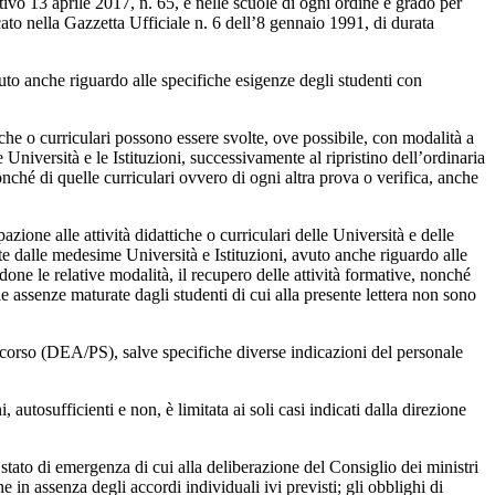
tivo 13 aprile 2017, n. 65, e nelle scuole di ogni ordine e grado per
cato nella Gazzetta Ufficiale n. 6 dell’8 gennaio 1991, di durata
avuto anche riguardo alle specifiche esigenze degli studenti con
tiche o curriculari possono essere svolte, ove possibile, con modalità a
 Università e le Istituzioni, successivamente al ripristino dell’ordinaria
onché di quelle curriculari ovvero di ogni altra prova o verifica, anche
zione alle attività didattiche o curriculari delle Università e delle
uate dalle medesime Università e Istituzioni, avuto anche riguardo alle
done le relative modalità, il recupero delle attività formative, nonché
le assenze maturate dagli studenti di cui alla presente lettera non sono
occorso (DEA/PS), salve specifiche diverse indicazioni del personale
, autosufficienti e non, è limitata ai soli casi indicati dalla direzione
 stato di emergenza di cui alla deliberazione del Consiglio dei ministri
 in assenza degli accordi individuali ivi previsti; gli obblighi di