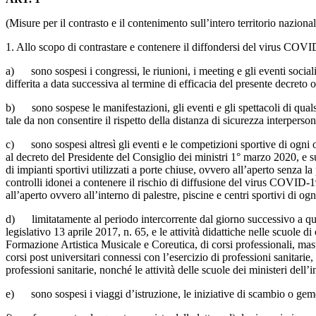
(Misure per il contrasto e il contenimento sull’intero territorio nazio
1. Allo scopo di contrastare e contenere il diffondersi del virus COVID-
a) sono sospesi i congressi, le riunioni, i meeting e gli eventi sociali,
differita a data successiva al termine di efficacia del presente decreto 
b) sono sospese le manifestazioni, gli eventi e gli spettacoli di qualsi
tale da non consentire il rispetto della distanza di sicurezza interperson
c) sono sospesi altresì gli eventi e le competizioni sportive di ogni or
al decreto del Presidente del Consiglio dei ministri 1° marzo 2020, e s
di impianti sportivi utilizzati a porte chiuse, ovvero all’aperto senza la
controlli idonei a contenere il rischio di diffusione del virus COVID-19 t
all’aperto ovvero all’interno di palestre, piscine e centri sportivi di o
d) limitatamente al periodo intercorrente dal giorno successivo a quell
legislativo 13 aprile 2017, n. 65, e le attività didattiche nelle scuole 
Formazione Artistica Musicale e Coreutica, di corsi professionali, maste
corsi post universitari connessi con l’esercizio di professioni sanitarie, 
professioni sanitarie, nonché le attività delle scuole dei ministeri dell’i
e) sono sospesi i viaggi d’istruzione, le iniziative di scambio o geme