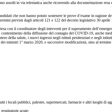
no assolti in via telematica anche ricorrendo alla documentazione resa dis
ndidati che non hanno potuto sostenere le prove d’esame in ragione della
ermini previsti dagli articoli 121 e 122 del decreto legislativo 30 aprile
ntesa con il coordinatore degli interventi per il superamento dell’emergenz
il contenimento della diffusione del contagio del COVID-19, anche median
ro della salute, i nuovi ingressi negli istituti penitenziari e negli istit
o dei ministri 1° marzo 2020, e successive modificazioni, sino al termin
ti i locali pubblici, palestre, supermercati, farmacie e altri luoghi di a
 respiratorie acute;