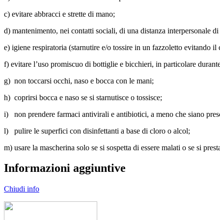
c) evitare abbracci e strette di mano;
d) mantenimento, nei contatti sociali, di una distanza interpersonale d
e) igiene respiratoria (starnutire e/o tossire in un fazzoletto evitando il
f) evitare l’uso promiscuo di bottiglie e bicchieri, in particolare durante 
g) non toccarsi occhi, naso e bocca con le mani;
h) coprirsi bocca e naso se si starnutisce o tossisce;
i) non prendere farmaci antivirali e antibiotici, a meno che siano presc
l) pulire le superfici con disinfettanti a base di cloro o alcol;
m) usare la mascherina solo se si sospetta di essere malati o se si pres
Informazioni aggiuntive
Chiudi info