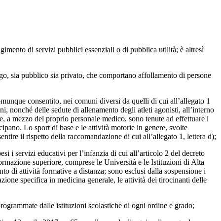
mento di servizi pubblici essenziali o di pubblica utilità; è altresì
luogo, sia pubblico sia privato, che comportano affollamento di persone
comunque consentito, nei comuni diversi da quelli di cui all’allegato 1
, nonché delle sedute di allenamento degli atleti agonisti, all’interno
rtive, a mezzo del proprio personale medico, sono tenute ad effettuare i
ecipano. Lo sport di base e le attività motorie in genere, svolte
tire il rispetto della raccomandazione di cui all’allegato 1, lettera d);
i servizi educativi per l’infanzia di cui all’articolo 2 del decreto
 formazione superiore, comprese le Università e le Istituzioni di Alta
to di attività formative a distanza; sono esclusi dalla sospensione i
azione specifica in medicina generale, le attività dei tirocinanti delle
rogrammate dalle istituzioni scolastiche di ogni ordine e grado;