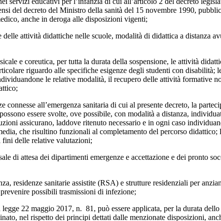
servizi educativi per l’infanzia di cui all’articolo 2 del decreto legisla
 sensi del decreto del Ministro della sanità del 15 novembre 1990, pubbli
edico, anche in deroga alle disposizioni vigenti;
 delle attività didattiche nelle scuole, modalità di didattica a distanza 
cale e coreutica, per tutta la durata della sospensione, le attività didat
icolare riguardo alle specifiche esigenze degli studenti con disabilità; le
dividuandone le relative modalità, il recupero delle attività formative n
ttico;
 connesse all’emergenza sanitaria di cui al presente decreto, la partecipa
ità possono essere svolte, ove possibile, con modalità a distanza, individ
tituzioni assicurano, laddove ritenuto necessario e in ogni caso individuan
rmedia, che risultino funzionali al completamento del percorso didattico; 
ini delle relative valutazioni;
 sale di attesa dei dipartimenti emergenze e accettazione e dei pronto s
nza, residenze sanitarie assistite (RSA) e strutture residenziali per anziani
 prevenire possibili trasmissioni di infezione;
lla legge 22 maggio 2017, n. 81, può essere applicata, per la durata dello
to, nel rispetto dei principi dettati dalle menzionate disposizioni, anche