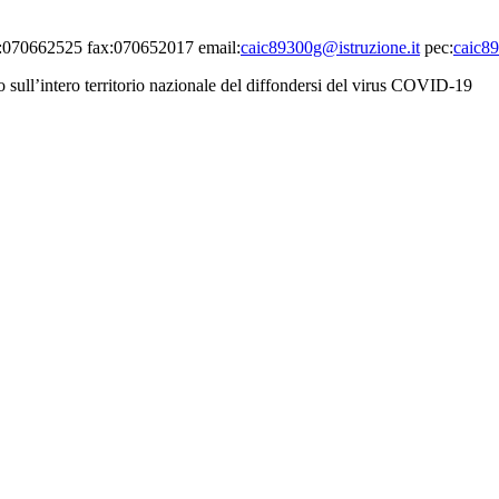
el:070662525 fax:070652017 email:
caic89300g@istruzione.it
pec:
caic89
o sull’intero territorio nazionale del diffondersi del virus COVID-19