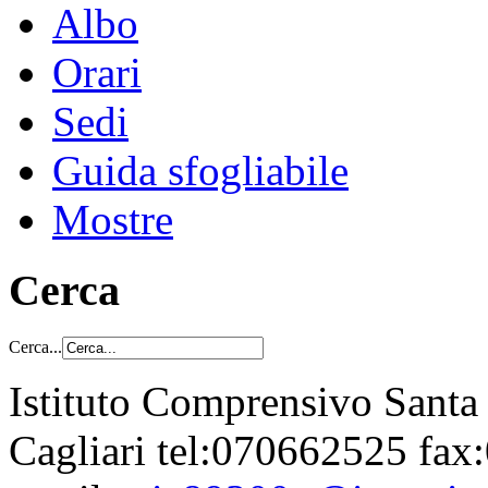
Albo
Orari
Sedi
Guida sfogliabile
Mostre
Cerca
Cerca...
Istituto Comprensivo Santa
Cagliari tel:070662525 fa