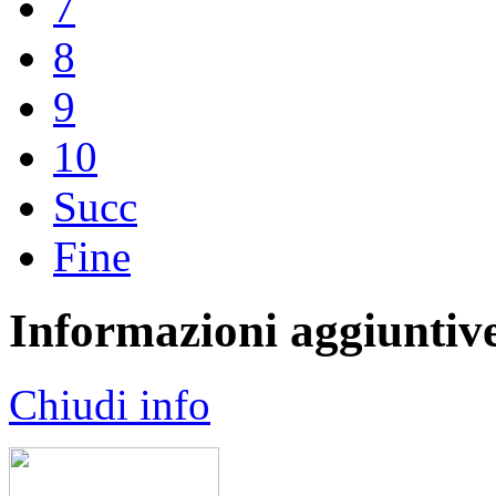
7
8
9
10
Succ
Fine
Informazioni aggiuntiv
Chiudi info