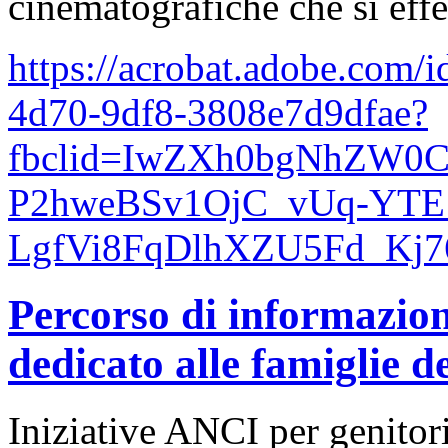
cinematografiche che si effe
https://acrobat.adobe.com/
4d70-9df8-3808e7d9dfae?
fbclid=IwZXh0bgNhZW
P2hweBSv1OjC_vUq-YTE
LgfVi8FqDlhXZU5Fd_Kj
Percorso di informazion
dedicato alle famiglie de
Iniziative ANCI per genitori