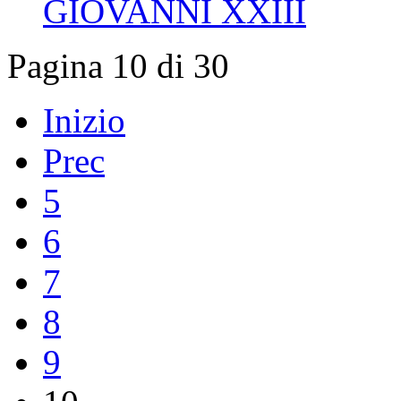
GIOVANNI XXIII
Pagina 10 di 30
Inizio
Prec
5
6
7
8
9