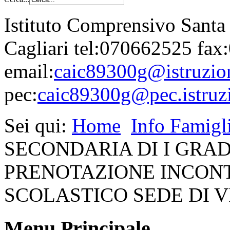
Istituto Comprensivo Santa
Cagliari tel:070662525 fa
email:
caic89300g@istruzion
pec:
caic89300g@pec.istruzi
Sei qui:
Home
Info Famigl
SECONDARIA DI I GRADO 
PRENOTAZIONE INCONT
SCOLASTICO SEDE DI V
Menu Principale