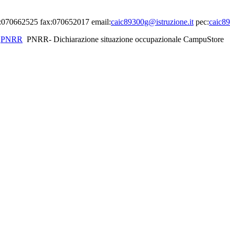
el:070662525 fax:070652017 email:
caic89300g@istruzione.it
pec:
caic89
PNRR
PNRR- Dichiarazione situazione occupazionale CampuStore