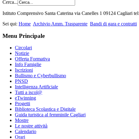
Cerca...
Istituto Comprensivo Santa Caterina via Canelles 1 09124 Cagliari t
Sei qui:
Home
Archivio Amm. Trasparente
Bandi di gara e contratti
Menu Principale
Circolari
Notizie
Offerta Formativa
Info Famiglie
Iscrizioni
Bullismo e Cyberbullismo
PNSD
Intelligenza Artificiale
Tutti a iscol@
eTwinning
Progetti
Biblioteca Scolastica e Digitale
Guida turistica al femminile Cagliari
Mostre
Le nostre attività
Calendario
Orari