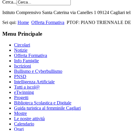
Cerca...
Istituto Comprensivo Santa Caterina via Canelles 1 09124 Cagliari t
Sei qui:
Home
Offerta Formativa
PTOF: PIANO TRIENNALE DE
Menu Principale
Circolari
Notizie
Offerta Formativa
Info Famiglie
Iscrizioni
Bullismo e Cyberbullismo
PNSD
Intelligenza Artificiale
Tutti a iscol@
eTwinning
Progetti
Biblioteca Scolastica e Digitale
Guida turistica al femminile Cagliari
Mostre
Le nostre attività
Calendario
Orari