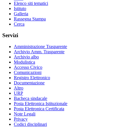
Elenco siti tematici
Istituto
Galleria
Rassegna Stampa
Cerca
Servizi
Amministrazione Trasparente
Archivio Amm. Trasparente
Archivio albo
Modulistica
Accesso Civico
Comunicazioni
Registro Elettronico
Documentazione
Altro
URP
Bacheca sindacale
Posta Elettronica Istituzionale
Posta Elettronica Certificata
Note Legali
Privacy
Codici disciplinari