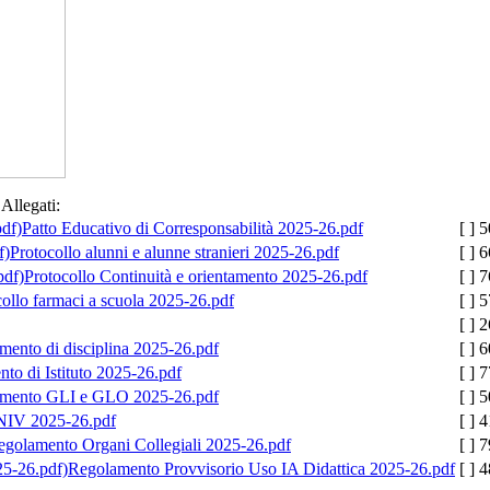
Allegati:
Patto Educativo di Corresponsabilità 2025-26.pdf
[ ]
5
Protocollo alunni e alunne stranieri 2025-26.pdf
[ ]
6
Protocollo Continuità e orientamento 2025-26.pdf
[ ]
7
ollo farmaci a scuola 2025-26.pdf
[ ]
5
[ ]
2
mento di disciplina 2025-26.pdf
[ ]
6
to di Istituto 2025-26.pdf
[ ]
7
mento GLI e GLO 2025-26.pdf
[ ]
5
NIV 2025-26.pdf
[ ]
4
egolamento Organi Collegiali 2025-26.pdf
[ ]
7
Regolamento Provvisorio Uso IA Didattica 2025-26.pdf
[ ]
4