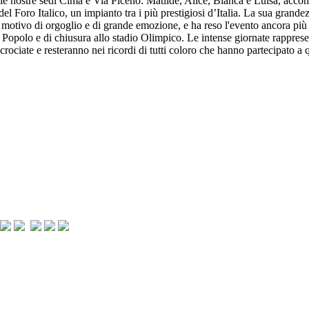
elle nostre sedi Cima e Via Piceno: Matilde, Alice, Bianca e Luisa, acc
el Foro Italico, un impianto tra i più prestigiosi d’Italia. La sua grandez
 motivo di orgoglio e di grande emozione, e ha reso l'evento ancora più s
l Popolo e di chiusura allo stadio Olimpico. Le intense giornate rappres
rociate e resteranno nei ricordi di tutti coloro che hanno partecipato a