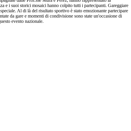
ompagnate dalle Prof.sse Mura e Perez, hanno rappresentato la
za e i suoi storici mosaici hanno colpito tutti i partecipanti. Gareggiare
peciale. Al di là del risultato sportivo è stato emozionante partecipare
entate da gare e momenti di condivisione sono state un'occasione di
 questo evento nazionale.