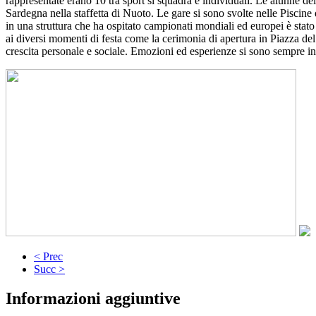
rappresentate erano 10 tra sport si squadra e individuali. Le alunne d
Sardegna nella staffetta di Nuoto. Le gare si sono svolte nelle Piscine d
in una struttura che ha ospitato campionati mondiali ed europei è stato
ai diversi momenti di festa come la cerimonia di apertura in Piazza de
crescita personale e sociale. Emozioni ed esperienze si sono sempre inc
< Prec
Succ >
Informazioni aggiuntive