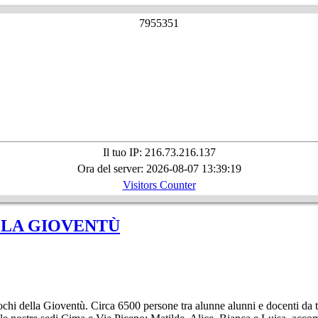
7
9
5
5
3
5
1
Il tuo IP: 216.73.216.137
Ora del server: 2026-08-07 13:39:19
Visitors Counter
LLA GIOVENTÙ
hi della Gioventù. Circa 6500 persone tra alunne alunni e docenti da tu