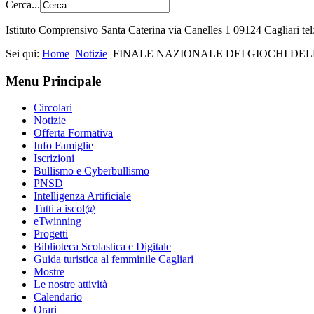
Cerca...
Istituto Comprensivo Santa Caterina via Canelles 1 09124 Cagliari t
Sei qui:
Home
Notizie
FINALE NAZIONALE DEI GIOCHI DE
Menu Principale
Circolari
Notizie
Offerta Formativa
Info Famiglie
Iscrizioni
Bullismo e Cyberbullismo
PNSD
Intelligenza Artificiale
Tutti a iscol@
eTwinning
Progetti
Biblioteca Scolastica e Digitale
Guida turistica al femminile Cagliari
Mostre
Le nostre attività
Calendario
Orari