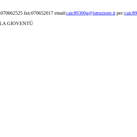
el:070662525 fax:070652017 email:
caic89300g@istruzione.it
pec:
caic89
LLA GIOVENTÙ