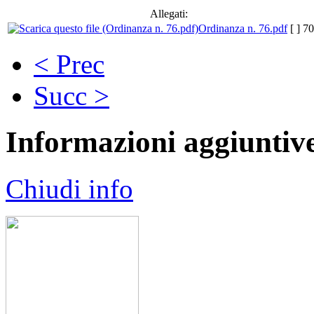
Allegati:
Ordinanza n. 76.pdf
[ ]
70
< Prec
Succ >
Informazioni aggiuntiv
Chiudi info