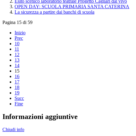
Esito scenico laboratorio teatrale Progetto Cagliari dal vivo
OPEN DAY: SCUOLA PRIMARIA SANTA CATERINA
La sicurezza a partire dai banchi di scuola
Pagina 15 di 59
Inizio
Prec
10
11
12
13
14
15
16
17
18
19
Succ
Fine
Informazioni aggiuntive
Chiudi info