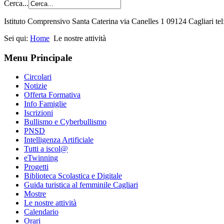
Cerca...
Istituto Comprensivo Santa Caterina via Canelles 1 09124 Cagliari t
Sei qui:
Home
Le nostre attività
Menu Principale
Circolari
Notizie
Offerta Formativa
Info Famiglie
Iscrizioni
Bullismo e Cyberbullismo
PNSD
Intelligenza Artificiale
Tutti a iscol@
eTwinning
Progetti
Biblioteca Scolastica e Digitale
Guida turistica al femminile Cagliari
Mostre
Le nostre attività
Calendario
Orari