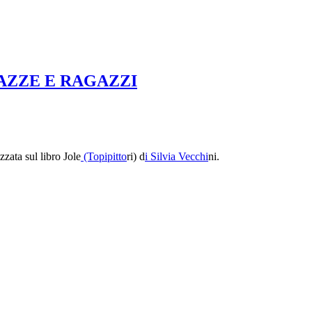
AZZE E RAGAZZI
zzata sul libro Jole
(Topipitto
ri) d
i Silvia Vecchi
ni.