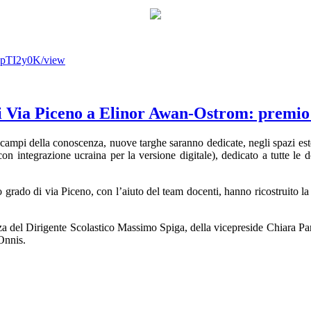
NpTI2y0K/view
 di Via Piceno a Elinor Awan-Ostrom: premi
i campi della conoscenza, nuove targhe saranno dedicate, negli spazi est
con integrazione ucraina per la versione digitale), dedicato a tutte l
mo grado di via Piceno, con l’aiuto del team docenti, hanno ricostruito 
enza del Dirigente Scolastico Massimo Spiga, della vicepreside Chiara Pa
Onnis.