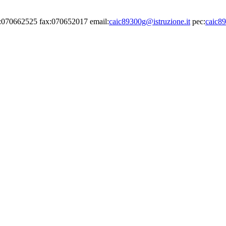
el:070662525 fax:070652017 email:
caic89300g@istruzione.it
pec:
caic89