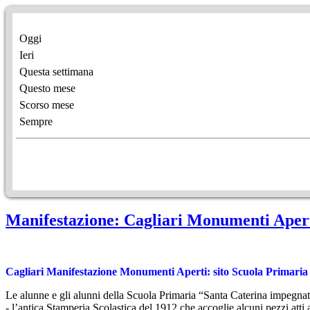
Oggi
Ieri
Questa settimana
Questo mese
Scorso mese
Sempre
Manifestazione: Cagliari Monumenti Apert
Cagliari Manifestazione Monumenti Aperti: sito Scuola Primaria
Le alunne e gli alunni della Scuola Primaria “Santa Caterina impegnate/i
- l’antica Stamperia Scolastica del 1912 che accoglie alcuni pezzi att