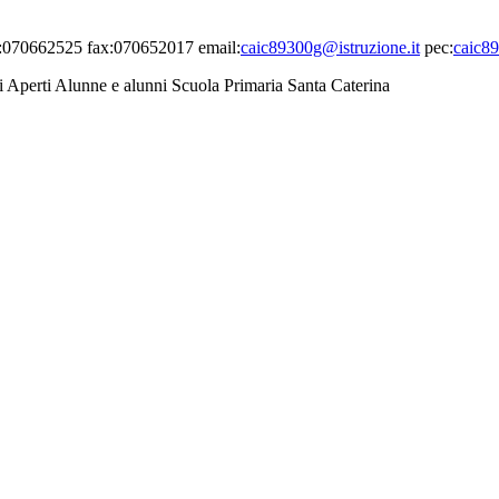
el:070662525 fax:070652017 email:
caic89300g@istruzione.it
pec:
caic89
 Aperti Alunne e alunni Scuola Primaria Santa Caterina