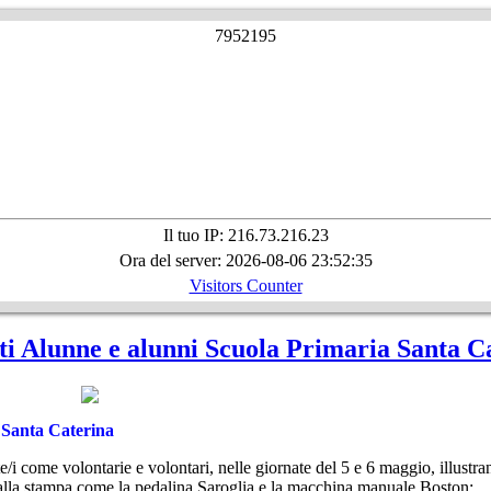
7
9
5
2
1
9
5
Il tuo IP: 216.73.216.23
Ora del server: 2026-08-06 23:52:35
Visitors Counter
i Alunne e alunni Scuola Primaria Santa C
 Santa Caterina
 come volontarie e volontari, nelle giornate del 5 e 6 maggio, illustrano 
i alla stampa come la pedalina Saroglia e la macchina manuale Boston;