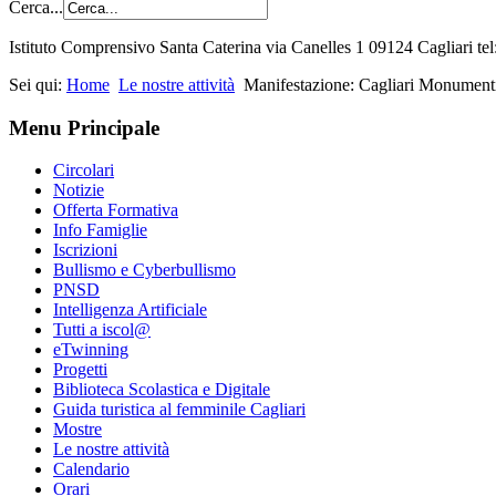
Cerca...
Istituto Comprensivo Santa Caterina via Canelles 1 09124 Cagliari t
Sei qui:
Home
Le nostre attività
Manifestazione: Cagliari Monumenti
Menu Principale
Circolari
Notizie
Offerta Formativa
Info Famiglie
Iscrizioni
Bullismo e Cyberbullismo
PNSD
Intelligenza Artificiale
Tutti a iscol@
eTwinning
Progetti
Biblioteca Scolastica e Digitale
Guida turistica al femminile Cagliari
Mostre
Le nostre attività
Calendario
Orari