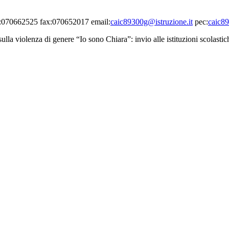
el:070662525 fax:070652017 email:
caic89300g@istruzione.it
pec:
caic89
lla violenza di genere “Io sono Chiara”: invio alle istituzioni scolastic