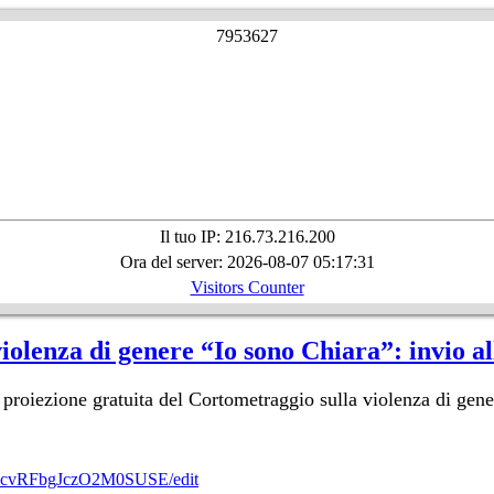
7
9
5
3
6
2
7
Il tuo IP: 216.73.216.200
Ora del server: 2026-08-07 05:17:31
Visitors Counter
olenza di genere “Io sono Chiara”: invio alle
la proiezione gratuita del Cortometraggio sulla violenza di gen
yUcvRFbgJczO2M0SUSE/edit