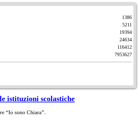
1386
5211
19394
24634
116412
7953627
 istituzioni scolastiche
ere “Io sono Chiara”.