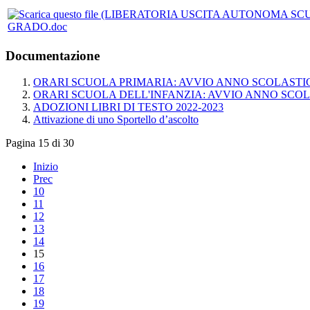
GRADO.doc
Documentazione
ORARI SCUOLA PRIMARIA: AVVIO ANNO SCOLASTICO
ORARI SCUOLA DELL'INFANZIA: AVVIO ANNO SCOLA
ADOZIONI LIBRI DI TESTO 2022-2023
Attivazione di uno Sportello d’ascolto
Pagina 15 di 30
Inizio
Prec
10
11
12
13
14
15
16
17
18
19