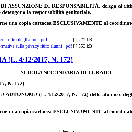
DI ASSUNZIONE DI RESPONSABILITÀ, delega al ritiro del
 detengono la responsabilità genitoriale.
narne una copia cartacea ESCLUSIVAMENTE al coordinatore
 il ritiro degli alunni.pdf
[ ]
272 kB
rmativa sulla privacy ritiro alunni -.pdf
[ ]
553 kB
. 4/12/2017, N. 172)
SCUOLA SECONDARIA DI I GRADO
, N. 172)
UTONOMA (L. 4/12/2017, N. 172) delle alunne e degli a
narne una copia cartacea ESCLUSIVAMENTE al coordinatore
Allegati: