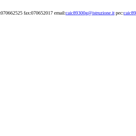
el:070662525 fax:070652017 email:
caic89300g@istruzione.it
pec:
caic89