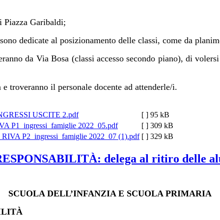
i Piazza Garibaldi;
e sono dedicate al posizionamento delle classi, come da planime
ccederanno da Via Bosa (classi accesso secondo piano), di voler
 e troveranno il personale docente ad attenderle/i.
NGRESSI USCITE 2.pdf
[ ]
95 kB
VA P1_ingressi_famiglie 2022_05.pdf
[ ]
309 kB
_RIVA P2_ingressi_famiglie 2022_07 (1).pdf
[ ]
329 kB
SABILITÀ: delega al ritiro delle alunne
SCUOLA DELL’INFANZIA E SCUOLA PRIMARIA
LIT
À