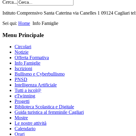
Cerca...
Istituto Comprensivo Santa Caterina via Canelles 1 09124 Cagliari t
Sei qui:
Home
Info Famiglie
Menu Principale
Circolari
Notizie
Offerta Formativa
Info Famiglie
Iscrizioni
Bullismo e Cyberbullismo
PNSD
Intelligenza Artificiale
Tutti a iscol@
eTwinning
Progetti
Biblioteca Scolastica e Digitale
Guida turistica al femminile Cagliari
Mostre
Le nostre attività
Calendario
Orari