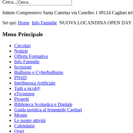
Cerca...
Istituto Comprensivo Santa Caterina via Canelles 1 09124 Cagliari t
Sei qui:
Home
Info Famiglie
NUOVA LOCANDINA OPEN DAY 
Menu Principale
Circolari
Notizie
Offerta Formativa
Info Famiglie
Iscrizioni
Bullismo e Cyberbullismo
PNSD
Intelligenza Artificiale
Tutti a iscol@
eTwinning
Progetti
Biblioteca Scolastica e Digitale
Guida turistica al femminile Cagliari
Mostre
Le nostre attività
Calendario
Orari