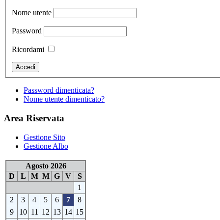
Nome utente
Password
Ricordami
Password dimenticata?
Nome utente dimenticato?
Area Riservata
Gestione Sito
Gestione Albo
Agosto 2026
D
L
M
M
G
V
S
1
2
3
4
5
6
7
8
9
10
11
12
13
14
15