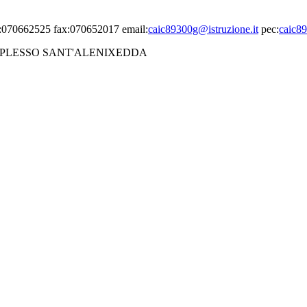
el:070662525 fax:070652017 email:
caic89300g@istruzione.it
pec:
caic89
PLESSO SANT'ALENIXEDDA