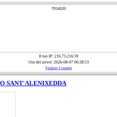
7
9
5
4
0
2
0
Il tuo IP: 216.73.216.59
Ora del server: 2026-08-07 06:28:53
Visitors Counter
SO SANT'ALENIXEDDA