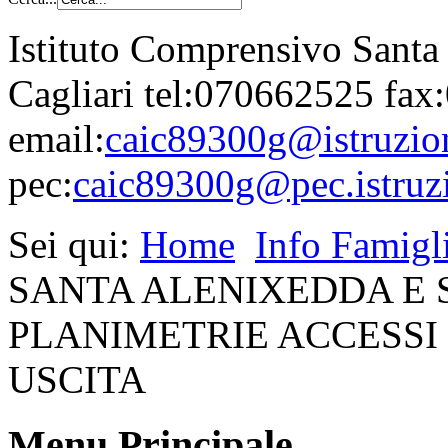
Istituto Comprensivo Santa
Cagliari tel:070662525 fa
email:
caic89300g@istruzion
pec:
caic89300g@pec.istruzi
Sei qui:
Home
Info Famigl
SANTA ALENIXEDDA E 
PLANIMETRIE ACCESSI 
USCITA
Menu Principale