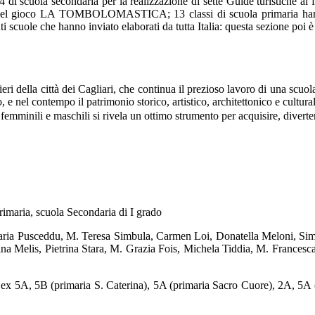
 di scuola secondaria per la realizzazione di sette Guide turistiche al f
one del gioco LA TOMBOLOMASTICA; 13 classi di scuola primaria hann
nti scuole che hanno inviato elaborati da tutta Italia: questa sezione poi
ieri della città dei Cagliari, che continua il prezioso lavoro di una sc
e nel contempo il patrimonio storico, artistico, architettonico e culturale
inili e maschili si rivela un ottimo strumento per acquisire, divertend
rimaria, scuola Secondaria di I grado
ria Pusceddu, M. Teresa Simbula, Carmen Loi, Donatella Meloni, Simo
na Melis, Pietrina Stara, M. Grazia Fois, Michela Tiddia, M. Francesc
 ex 5A, 5B (primaria S. Caterina), 5A (primaria Sacro Cuore), 2A, 5A 