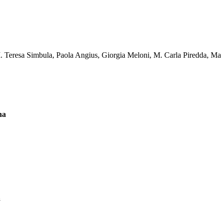
eresa Simbula, Paola Angius, Giorgia Meloni, M. Carla Piredda, Marin
na
a