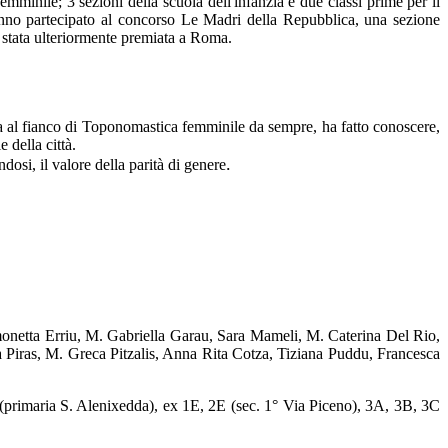
emminile; 3 sezioni della scuola dell'infanzia e due classi prime per il
o partecipato al concorso Le Madri della Repubblica, una sezione
 è stata ulteriormente premiata a Roma.
uola al fianco di Toponomastica femminile da sempre, ha fatto conoscere,
 della città.
.
osi, il valore della parità di genere
netta Erriu, M. Gabriella Garau, Sara Mameli, M. Caterina Del Rio,
a Piras, M. Greca Pitzalis, Anna Rita Cotza, Tiziana Puddu, Francesca
(primaria S. Alenixedda), ex 1E, 2E (sec. 1° Via Piceno), 3A, 3B, 3C