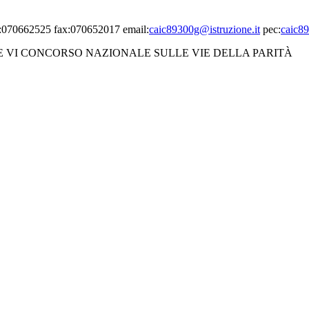
el:070662525 fax:070652017 email:
caic89300g@istruzione.it
pec:
caic89
 VI CONCORSO NAZIONALE SULLE VIE DELLA PARITÀ