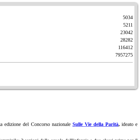
5034
5211
23042
28282
116412
7957275
sta edizione del Concorso nazionale
Sulle Vie della Parità
,
ideato e