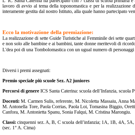
L’’IC Santa Caterina ha partecipato con 7 classi di scuola primaria e 4
lavoro di avvio al tema della toponomastica e per la realizzazi
interamente gestita dal nostro Istituto, alla quale hanno partecipato ve
Ecco la motivazione della premiazione:
La realizzazione di sette Guide Turistiche al Femminile dei sette quart
e non solo alle bambine e ai bambini, tante donne meritevoli di ricordo, 
L'dea poi di una Tombolomastica con un ugual numero di personaggi femm
Diversi i premi assegnati:
Premio speciale più scuole Sez. A2 juniores
Percorsi di genere
ICS Santa Caterina: scuola dell’Infanzia, scuola P
Docenti:
M. Carmen Sulis, referente, M. Nicoletta Massaiu, Anna Ma
M. Antonella Tore, Paola Corrias, Paola Loi, Tomasina Biggio, Oretti
Canfora, M. Antonietta Spanu, Sonia Falqui, M. Cristina Marongiu.
Classi:
cinquenni sez. A, B, C scuola dell’infanzia; 1A, 1B, 4A, 5A,
(sec. 1° A. Cima)