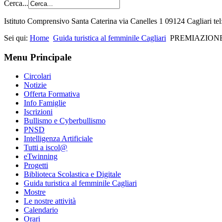
Cerca...
Istituto Comprensivo Santa Caterina via Canelles 1 09124 Cagliari t
Sei qui:
Home
Guida turistica al femminile Cagliari
PREMIAZIONE
Menu Principale
Circolari
Notizie
Offerta Formativa
Info Famiglie
Iscrizioni
Bullismo e Cyberbullismo
PNSD
Intelligenza Artificiale
Tutti a iscol@
eTwinning
Progetti
Biblioteca Scolastica e Digitale
Guida turistica al femminile Cagliari
Mostre
Le nostre attività
Calendario
Orari