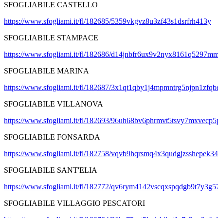
SFOGLIABILE CASTELLO
https://www.sfogliami.it/fl/182685/5359vkgvz8u3zf43s1dsrfrh413y
SFOGLIABILE STAMPACE
https://www.sfogliami.it/fl/182686/d14jnbfr6ux9v2nyx8161q5297m
SFOGLIABILE MARINA
https://www.sfogliami.it/fl/182687/3x1qt1qby1j4mpmntrg5njpn1zfqb
SFOGLIABILE VILLANOVA
https://www.sfogliami.it/fl/182693/96uh68bv6phrmvt5tsvy7mxvecp
SFOGLIABILE FONSARDA
https://www.sfogliami.it/fl/182758/vqvb9hqrsmq4x3qudgjzsshepek3
SFOGLIABILE SANT'ELIA
https://www.sfogliami.it/fl/182772/qv6rym4142vscqxspqdgb9t7y3g5
SFOGLIABILE VILLAGGIO PESCATORI