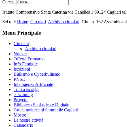
Cerca...
Istituto Comprensivo Santa Caterina via Canelles 1 09124 Cagliari t
Sei qui:
Home
Circolari
Archivio circolari
Circ. n. 162 Assemblea s
Menu Principale
Circolari
Archivio circolari
Notizie
Offerta Formativa
Info Famiglie
Iscrizioni
Bullismo e Cyberbullismo
PNSD
Intelligenza Artificiale
Tutti a iscol@
eTwinning
Progetti
Biblioteca Scolastica e Digitale
Guida turistica al femminile Cagliari
Mostre
Le nostre attività
Calendario