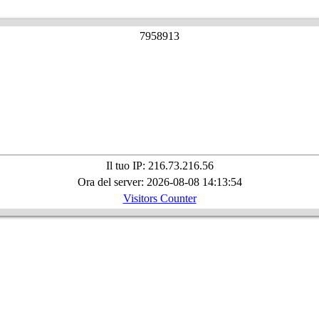
7
9
5
8
9
1
3
Il tuo IP: 216.73.216.56
Ora del server: 2026-08-08 14:13:54
Visitors Counter