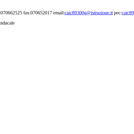
el:070662525 fax:070652017 email:
caic89300g@istruzione.it
pec:
caic89
indacale