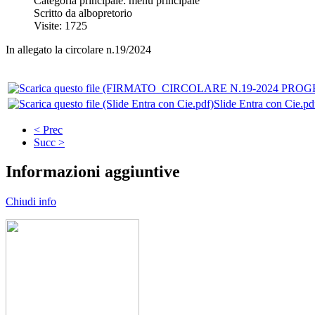
Categoria principale: menu principale
Scritto da albopretorio
Visite: 1725
In allegato la circolare n.19/2024
Slide Entra con Cie.pd
< Prec
Succ >
Informazioni aggiuntive
Chiudi info