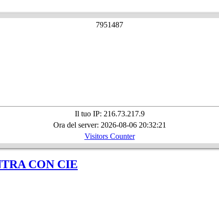
7
9
5
1
4
8
7
Il tuo IP: 216.73.217.9
Ora del server: 2026-08-06 20:32:21
Visitors Counter
NTRA CON CIE