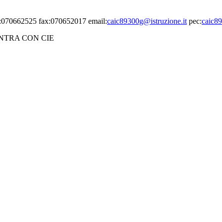
el:070662525 fax:070652017 email:
caic89300g@istruzione.it
pec:
caic89
ENTRA CON CIE