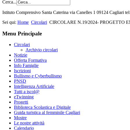
Cerca...
Istituto Comprensivo Santa Caterina via Canelles 1 09124 Cagliari t
Sei qui:
Home
Circolari
CIRCOLARE N.19/2024- PROGETTO 
Menu Principale
Circolari
Archivio circolari
Notizie
Offerta Formativa
Info Famiglie
Iscrizioni
Bullismo e Cyberbullismo
PNSD
Intelligenza Artificiale
Tutti a iscol@
eTwinning
Progetti
Biblioteca Scolastica e Digitale
Guida turistica al femminile Cagliari
Mostre
Le nostre attività
Calendario