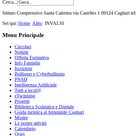
Cerca...
Istituto Comprensivo Santa Caterina via Canelles 1 09124 Cagliari t
Sei qui:
Home
Altro
INVALSI
Menu Principale
Circolari
Notizie
Offerta Formativa
Info Famiglie
Iscrizioni
Bullismo e Cyberbullismo
PNSD
Intelligenza Artificiale
Tutti a iscol@
eTwinning
Progetti
Biblioteca Scolastica e Digitale
Guida turistica al femminile Cagliari
Mostre
Le nostre attività
Calendario
Orari