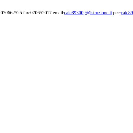
el:070662525 fax:070652017 email:
caic89300g@istruzione.it
pec:
caic89