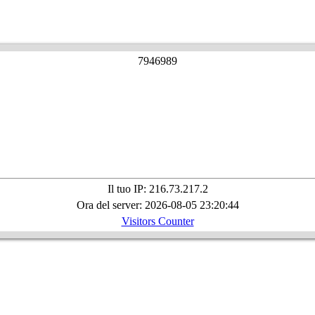
7
9
4
6
9
8
9
Il tuo IP: 216.73.217.2
Ora del server: 2026-08-05 23:20:44
Visitors Counter