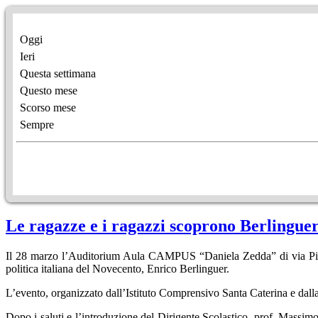
Oggi
Ieri
Questa settimana
Questo mese
Scorso mese
Sempre
Le ragazze e i ragazzi scoprono Berlingue
Il 28 marzo l’Auditorium Aula CAMPUS “Daniela Zedda” di via Piceno h
politica italiana del Novecento, Enrico Berlinguer.
L’evento, organizzato dall’Istituto Comprensivo Santa Caterina e dalla
Dopo i saluti e l’introduzione del Dirigente Scolastico, prof. Massim