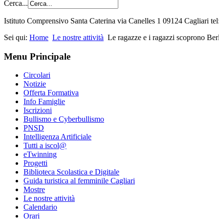
Cerca...
Istituto Comprensivo Santa Caterina via Canelles 1 09124 Cagliari t
Sei qui:
Home
Le nostre attività
Le ragazze e i ragazzi scoprono Ber
Menu Principale
Circolari
Notizie
Offerta Formativa
Info Famiglie
Iscrizioni
Bullismo e Cyberbullismo
PNSD
Intelligenza Artificiale
Tutti a iscol@
eTwinning
Progetti
Biblioteca Scolastica e Digitale
Guida turistica al femminile Cagliari
Mostre
Le nostre attività
Calendario
Orari