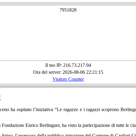
7
9
5
1
8
2
8
Il tuo IP: 216.73.217.94
Ora del server: 2026-08-06 22:21:15
Visitors Counter
r
a ospitato l’iniziativa “Le ragazze e i ragazzi scoprono Berlinguer”,
 Fondazione Enrico Berlinguer, ha visto la partecipazione di tutte le cl
o Spiga, l’assessora della pubblica istruzione del Comune di Cagliari G