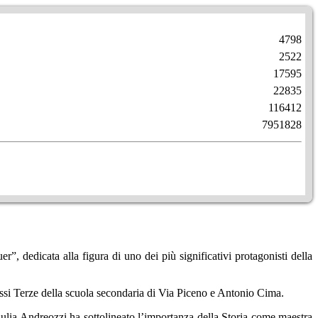
4798
2522
17595
22835
116412
7951828
 dedicata alla figura di uno dei più significativi protagonisti della
assi Terze della scuola secondaria di Via Piceno e Antonio Cima.
iulia Andreozzi ha sottolineato l’importanza della Storia come maestra