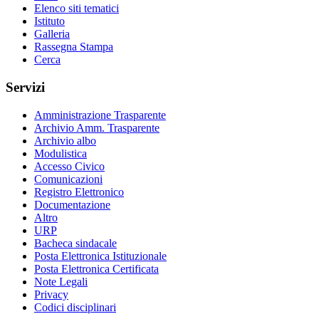
Elenco siti tematici
Istituto
Galleria
Rassegna Stampa
Cerca
Servizi
Amministrazione Trasparente
Archivio Amm. Trasparente
Archivio albo
Modulistica
Accesso Civico
Comunicazioni
Registro Elettronico
Documentazione
Altro
URP
Bacheca sindacale
Posta Elettronica Istituzionale
Posta Elettronica Certificata
Note Legali
Privacy
Codici disciplinari