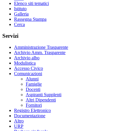
Elenco siti tematici
Istituto
Galleria
Rassegna Stampa
Cerca
Servizi
Amministrazione Trasparente
Archivio Amm. Trasparente
Archivio albo
Modulistica
Accesso Civico
Comunicazioni
Alunni
Famiglie
Docenti
Aspiranti Supplenti
Altri Dipendenti
Fornitori
Registro Elettronico
Documentazione
Altro
URP