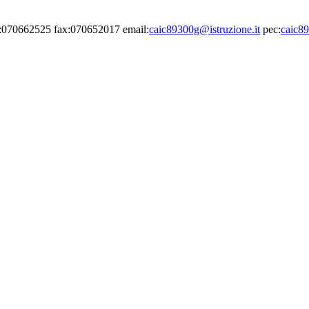
el:070662525 fax:070652017 email:
caic89300g@istruzione.it
pec:
caic89