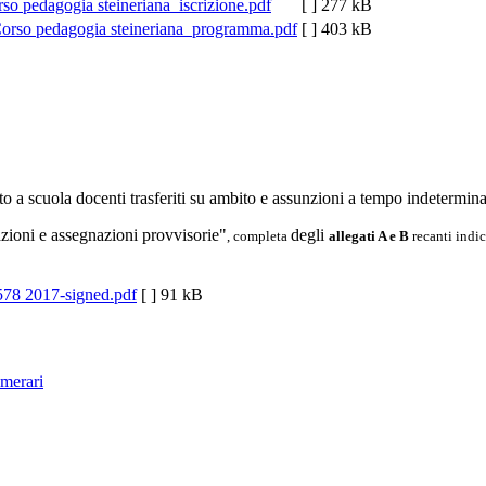
so pedagogia steineriana_iscrizione.pdf
[ ]
277 kB
orso pedagogia steineriana_programma.pdf
[ ]
403 kB
ito a scuola docenti trasferiti su ambito e assunzioni a tempo indetermin
azioni e assegnazioni provvisorie"
degli
, completa
allegati A e B
recanti indi
578 2017-signed.pdf
[ ]
91 kB
umerari