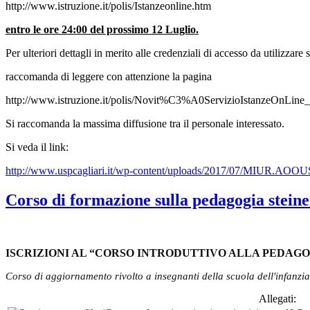
http://www.istruzione.it/polis/Istanzeonline.htm
entro le ore 24:00 del prossimo 12 Luglio.
Per ulteriori dettagli in merito alle credenziali di accesso da utilizzare s
raccomanda di leggere con attenzione la pagina
http://www.istruzione.it/polis/Novit%C3%A0ServizioIstanzeOnLine_
Si raccomanda la massima diffusione tra il personale interessato.
Si veda il link:
http://www.uspcagliari.it/wp-content/uploads/2017/07/MIUR.
Corso di formazione sulla pedagogia stein
ISCRIZIONI AL “CORSO INTRODUTTIVO ALLA PEDAGO
Corso di aggiornamento rivolto a insegnanti della scuola dell'infanzi
Allegati: