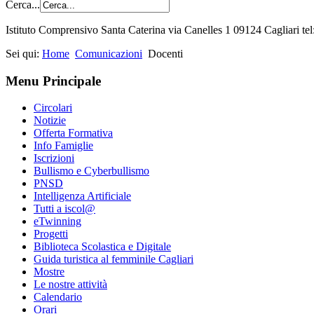
Cerca...
Istituto Comprensivo Santa Caterina via Canelles 1 09124 Cagliari t
Sei qui:
Home
Comunicazioni
Docenti
Menu Principale
Circolari
Notizie
Offerta Formativa
Info Famiglie
Iscrizioni
Bullismo e Cyberbullismo
PNSD
Intelligenza Artificiale
Tutti a iscol@
eTwinning
Progetti
Biblioteca Scolastica e Digitale
Guida turistica al femminile Cagliari
Mostre
Le nostre attività
Calendario
Orari