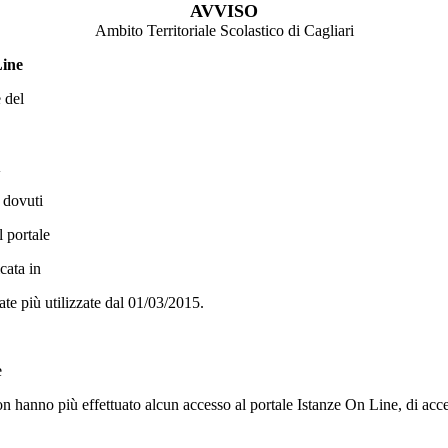
AVVISO
Ambito Territoriale Scolastico di Cagliari
ine
 del
A
a dovuti
 portale
cata in
ate più utilizzate dal 01/03/2015.
e
non hanno più effettuato alcun accesso al portale Istanze On Line, di ac