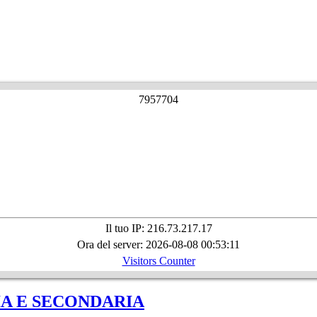
7
9
5
7
7
0
4
Il tuo IP: 216.73.217.17
Ora del server: 2026-08-08 00:53:11
Visitors Counter
A E SECONDARIA