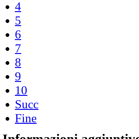
4
5
6
7
8
9
10
Succ
Fine
Informazioni aggiuntiv