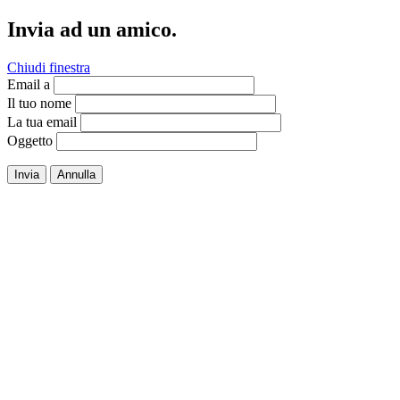
Invia ad un amico.
Chiudi finestra
Email a
Il tuo nome
La tua email
Oggetto
Invia
Annulla