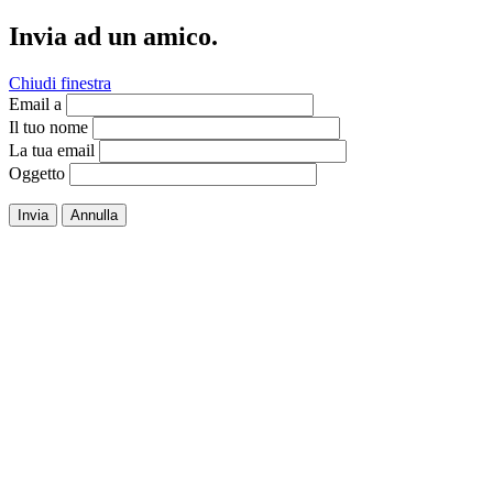
Invia ad un amico.
Chiudi finestra
Email a
Il tuo nome
La tua email
Oggetto
Invia
Annulla